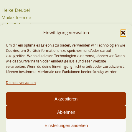
Heike Deubel
Maike Temme
Anke Behrend
Einwilligung verwalten
Kontakt
Um dir ein optimales Erlebnis zu bieten, verwenden wir Technologien wie
Cookies, um Geräteinformationen zu speichern und/oder darauf
zuzugreifen. Wenn du diesen Technologien zustimmst, können wir Daten
info@bvtk.eu
wie das Surfverhalten oder eindeutige IDs auf dieser Website
verarbeiten. Wenn du deine Einwillligung nicht erteilst oder zurückziehst,
können bestimmte Merkmale und Funktionen beeinträchtigt werden.
Dienste verwalten
Akzeptieren
© 2025 BVTK Bundesverband Tierkommunikation e.V.
Impressum
|
Datenschutzerklärung
Ablehnen
Präsentiert von
Nirvana
&
WordPress.
Einstellungen ansehen